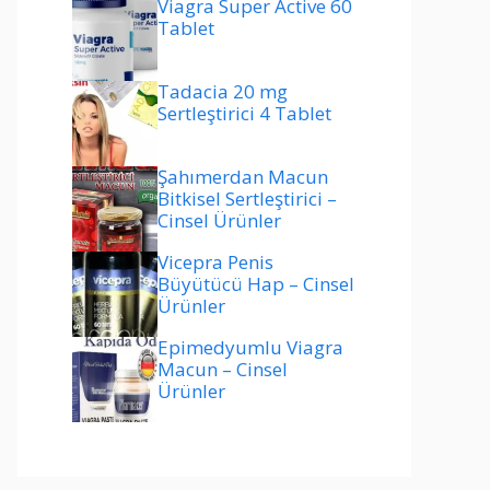
Viagra Super Active 60
Tablet
Tadacia 20 mg
Sertleştirici 4 Tablet
Şahımerdan Macun
Bitkisel Sertleştirici –
Cinsel Ürünler
Vicepra Penis
Büyütücü Hap – Cinsel
Ürünler
Epimedyumlu Viagra
Macun – Cinsel
Ürünler