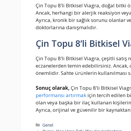
Çin Topu 8’li Bitkisel Viagra, doğal bitki ö
Ancak, herhangi bir alerjik reaksiyon v
Ayrıca, kronik bir sağlık sorunu olanlar 
doktorlarına danışmalıdır.
Çin Topu 8’li Bitkisel V
Çin Topu 8’li Bitkisel Viagra, çeşitli satış
eczanelerden temin edebilirsiniz. Ancak, o
önemlidir. Sahte ürünlerin kullanılması sa
Sonuç olarak,
Çin Topu 8’li Bitkisel Viag
performansı artırmak
için tercih edilen b
olan veya başka bir ilaç kullanan kişiler
Ayrıca, orijinal ve güvenilir bir kaynakta
Kategoriler
Genel