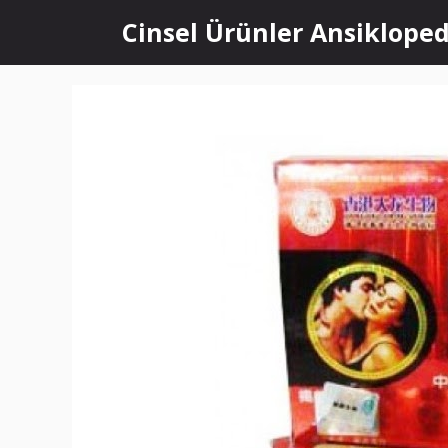
İçeriğe
Cinsel Ürünler Ansikloped
atla