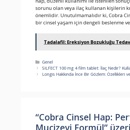
hap, düzenli kullanımı ile istenilen sonuç
sorunu olan veya ilaç kullanan kişilerin
önemlidir. Unutulmamalıdır ki, Cobra Cin
bir cinsel yaşam için dengeli beslenme ve 
Tadalafil: Ereksiyon Bozukluğu Tedavi
Kategoriler
Genel
SILFECT 100 mg 4 film tablet: İlaç Nedir? Kulla
Longis Hakkında İnce Bir Gözlem: Özellikleri v
“Cobra Cinsel Hap: Perf
Mucizevi Formül” üzer