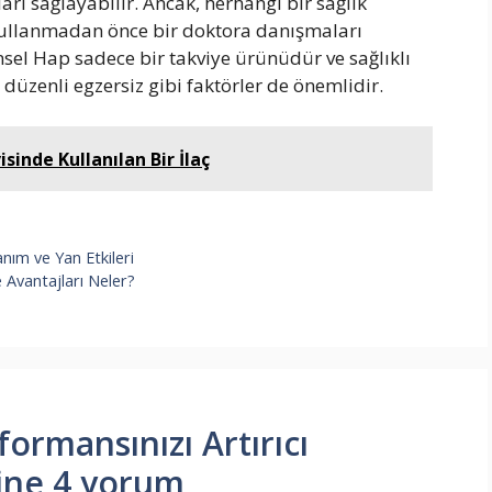
ları sağlayabilir. Ancak, herhangi bir sağlık
 kullanmadan önce bir doktora danışmaları
sel Hap sadece bir takviye ürünüdür ve sağlıklı
düzenli egzersiz gibi faktörler de önemlidir.
sinde Kullanılan Bir İlaç
nım ve Yan Etkileri
e Avantajları Neler?
ormansınızı Artırıcı
ine 4 yorum