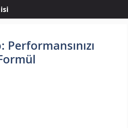
isi
: Performansınızı
 Formül