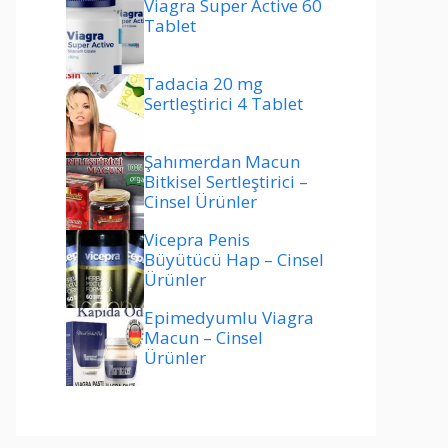
Viagra Super Active 60
Tablet
Tadacia 20 mg
Sertleştirici 4 Tablet
Şahımerdan Macun
Bitkisel Sertleştirici –
Cinsel Ürünler
Vicepra Penis
Büyütücü Hap – Cinsel
Ürünler
Epimedyumlu Viagra
Macun – Cinsel
Ürünler