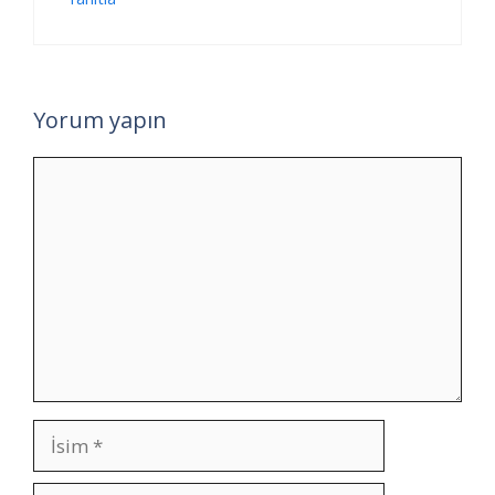
Yorum yapın
Yorum
İsim