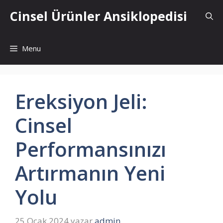
İçeriğe
Cinsel Ürünler Ansiklopedisi
atla
Menu
Ereksiyon Jeli:
Cinsel
Performansınızı
Artırmanın Yeni
Yolu
25 Ocak 2024
yazar
admin