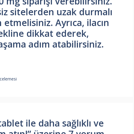
 mg siparişi verebilirsiniz.
iz sitelerden uzak durmalı
etmelisiniz. Ayrıca, ilacın
ekline dikkat ederek,
yaşama adım atabilirsiniz.
ncelemesi
ablet ile daha sağlıklı ve
m atın!” üzerine 7 yorum