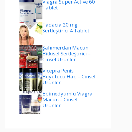
Viagra Super Active 60
Tablet
Tadacia 20 mg
Sertleştirici 4 Tablet
Şahımerdan Macun
Bitkisel Sertleştirici –
Cinsel Ürünler
Vicepra Penis
Büyütücü Hap – Cinsel
Ürünler
Epimedyumlu Viagra
Macun – Cinsel
Ürünler