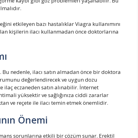
görme kaybı gibi göz problemleri yaşanabilir. Bu
lmalıdır.
ğini etkileyen bazı hastalıklar Viagra kullanımını
ı olan kişilerin ilacı kullanmadan önce doktorlarına
mı
çtır. Bu nedenle, ilacı satın almadan önce bir doktora
durumunu değerlendirecek ve uygun dozu
te ilaç eczaneden satın alınabilir. İnternet
timali yüksektir ve sağlığınıza ciddi zararlar
ktan ve reçete ile ilacı temin etmek önemlidir.
ının Önemi
rmans sorunlarına etkili bir çözüm sunar. Erektil