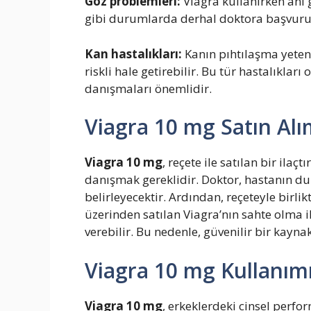
Göz problemleri:
Viagra kullanırken ani 
gibi durumlarda derhal doktora başvuru
Kan hastalıkları:
Kanın pıhtılaşma yetene
riskli hale getirebilir. Bu tür hastalıklar
danışmaları önemlidir.
Viagra 10 mg Satın Alı
Viagra 10 mg
, reçete ile satılan bir ila
danışmak gereklidir. Doktor, hastanın 
belirleyecektir. Ardından, reçeteyle birlik
üzerinden satılan Viagra’nın sahte olma ih
verebilir. Bu nedenle, güvenilir bir kayna
Viagra 10 mg Kullanım
Viagra 10 mg
, erkeklerdeki cinsel perfo