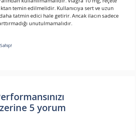
tarafından kullanılmamalıdır. Viagra 10 mg, reçete
ynaktan temin edilmelidir. Kullanıcıya sert ve uzun
 daha tatmin edici hale getirir. Ancak ilacın sadece
i arttırmadığı unutulmamalıdır.
Sahip!
Performansınızı
üzerine 5 yorum