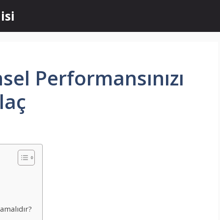
isi
nsel Performansınızı
laç
amalıdır?