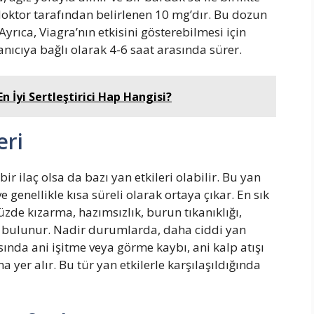
doktor tarafından belirlenen 10 mg’dır. Bu dozun
yrıca, Viagra’nın etkisini gösterebilmesi için
llanıcıya bağlı olarak 4-6 saat arasında sürer.
 İyi Sertleştirici Hap Hangisi?
eri
n bir ilaç olsa da bazı yan etkileri olabilir. Bu yan
e genellikle kısa süreli olarak ortaya çıkar. En sık
üzde kızarma, hazımsızlık, burun tıkanıklığı,
si bulunur. Nadir durumlarda, daha ciddi yan
asında ani işitme veya görme kaybı, ani kalp atışı
ma yer alır. Bu tür yan etkilerle karşılaşıldığında