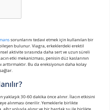
rmans
sorunlarını tedavi etmek için kullanılan bir
ir bileşen bulunur. Viagra, erkeklerdeki erektil
sel aktivite sırasında daha sert ve uzun süreli
lacın etki mekanizması, penisin düz kaslarının
ı arttırmaktır. Bu da ereksiyonun daha kolay
sağlar.
anılır?
en yaklaşık 30-60 dakika önce alınır. İlacın etkisini
eye alınması önerilir. Yemeklerle birlikte
a, ağız yoluyla alınır ve bir bardak su ile birlikte