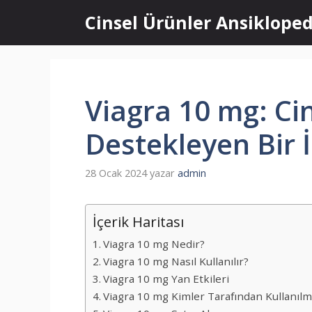
İçeriğe
Cinsel Ürünler Ansikloped
atla
Viagra 10 mg: Ci
Destekleyen Bir İ
28 Ocak 2024
yazar
admin
İçerik Haritası
Viagra 10 mg Nedir?
Viagra 10 mg Nasıl Kullanılır?
Viagra 10 mg Yan Etkileri
Viagra 10 mg Kimler Tarafından Kullanılm