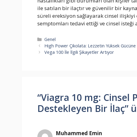
hastalıkları gibi durumları olan kişiler 
ile satılan bir ilaçtır ve güvenilir bir ka
süreli ereksiyon sağlayarak cinsel ilişkiyi
semptomları tedavi ettiği ve cinsel isteğ
Kategoriler
Genel
High Power Çikolata: Lezzetin Yüksek Gücüne 
Vega 100 İle İlgili Şikayetler Artıyor
“Viagra 10 mg: Cinsel 
Destekleyen Bir İlaç” 
Muhammed Emin