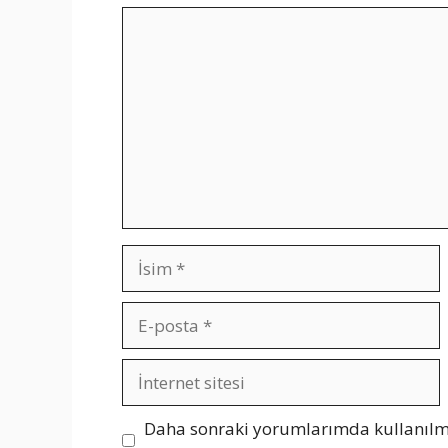
Yorum
İsim
E-
posta
İnternet
sitesi
Daha sonraki yorumlarımda kullanılma