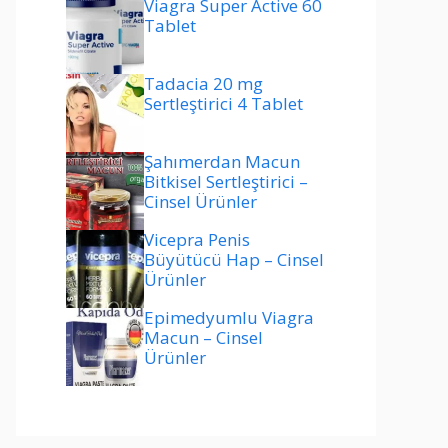
Viagra Super Active 60
Tablet
Tadacia 20 mg
Sertleştirici 4 Tablet
Şahımerdan Macun
Bitkisel Sertleştirici –
Cinsel Ürünler
Vicepra Penis
Büyütücü Hap – Cinsel
Ürünler
Epimedyumlu Viagra
Macun – Cinsel
Ürünler