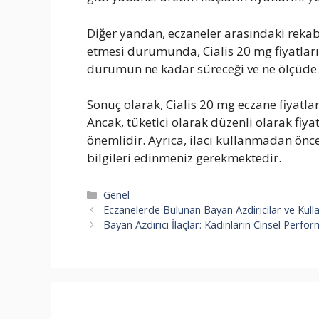
Diğer yandan, eczaneler arasındaki reka
etmesi durumunda, Cialis 20 mg fiyatların
durumun ne kadar süreceği ve ne ölçüde et
Sonuç olarak, Cialis 20 mg eczane fiyatla
Ancak, tüketici olarak düzenli olarak fiy
önemlidir. Ayrıca, ilacı kullanmadan ön
bilgileri edinmeniz gerekmektedir.
Kategoriler
Genel
Eczanelerde Bulunan Bayan Azdiricilar ve Kullan
Bayan Azdırıcı İlaçlar: Kadınların Cinsel Perfo