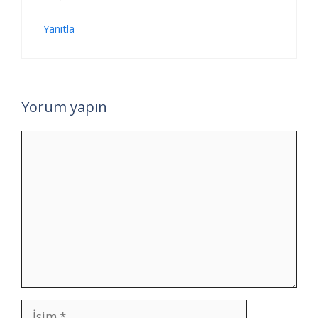
Yanıtla
Yorum yapın
Yorum
İsim