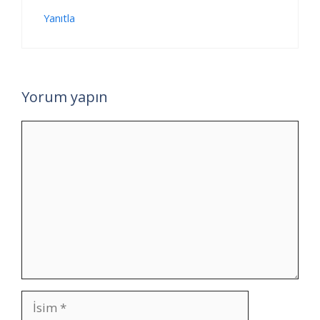
Yanıtla
Yorum yapın
Yorum
İsim