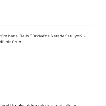
üm bana Cialis Türkiye’de Nerede Satılıyor? –
ili bir ürün.
Cinsel Ürünler aldım çok işe yaradı etkiler