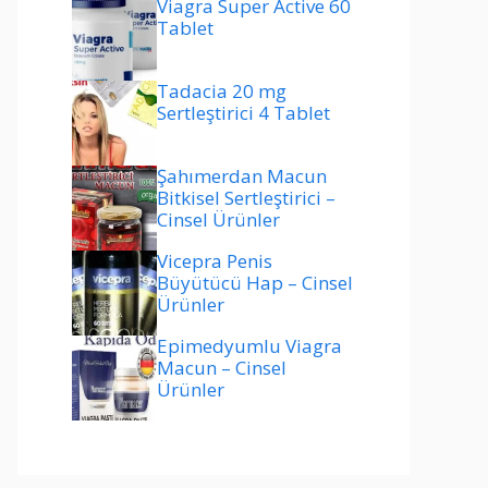
Viagra Super Active 60
Tablet
Tadacia 20 mg
Sertleştirici 4 Tablet
Şahımerdan Macun
Bitkisel Sertleştirici –
Cinsel Ürünler
Vicepra Penis
Büyütücü Hap – Cinsel
Ürünler
Epimedyumlu Viagra
Macun – Cinsel
Ürünler