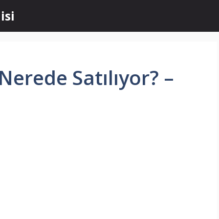
isi
 Nerede Satılıyor? –