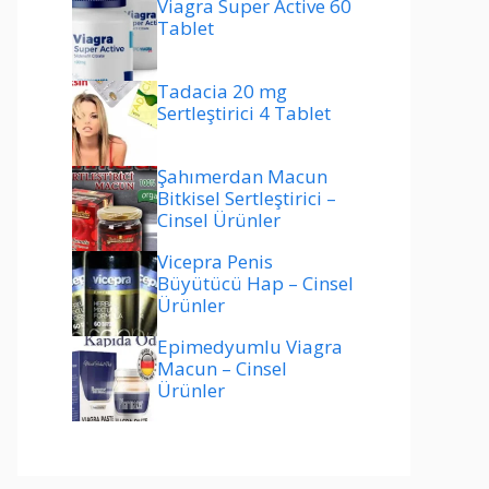
Viagra Super Active 60
Tablet
Tadacia 20 mg
Sertleştirici 4 Tablet
Şahımerdan Macun
Bitkisel Sertleştirici –
Cinsel Ürünler
Vicepra Penis
Büyütücü Hap – Cinsel
Ürünler
Epimedyumlu Viagra
Macun – Cinsel
Ürünler