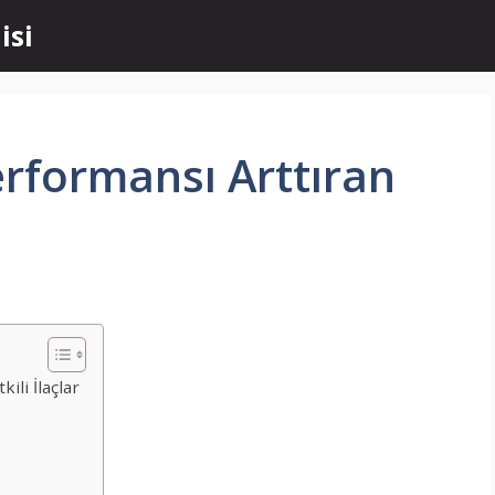
isi
erformansı Arttıran
ili İlaçlar