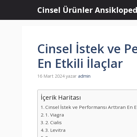
İçeriğe
Cinsel Ürünler Ansikloped
atla
Cinsel İstek ve P
En Etkili İlaçlar
16 Mart 2024
yazar
admin
İçerik Haritası
Cinsel İstek ve Performansı Arttıran En Etk
1. Viagra
2. Cialis
3. Levitra