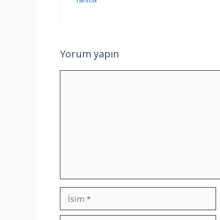
Yorum yapın
Yorum
İsim