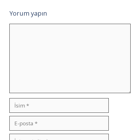
Yorum yapın
Yorum
İsim
E-
posta
İnternet