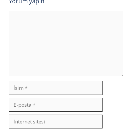
Yorum yapın
Yorum
İsim
E-
posta
İnternet
sitesi