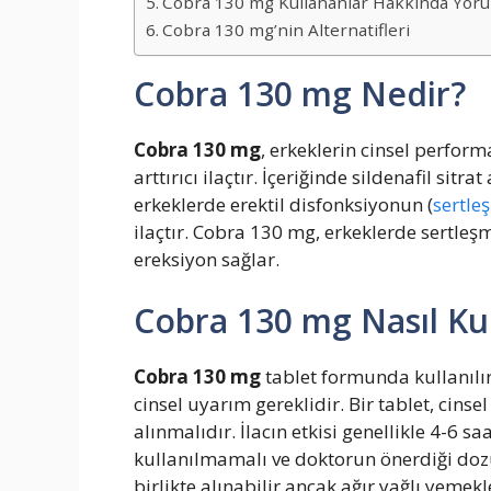
Cobra 130 mg Kullananlar Hakkında Yor
Cobra 130 mg’nin Alternatifleri
Cobra 130 mg Nedir?
Cobra 130 mg
, erkeklerin cinsel perform
arttırıcı ilaçtır. İçeriğinde sildenafil sitr
erkeklerde erektil disfonksiyonun (
sertle
ilaçtır. Cobra 130 mg, erkeklerde sertle
ereksiyon sağlar.
Cobra 130 mg Nasıl Kul
Cobra 130 mg
tablet formunda kullanılır v
cinsel uyarım gereklidir. Bir tablet, cins
alınmalıdır. İlacın etkisi genellikle 4-6 
kullanılmamalı ve doktorun önerdiği do
birlikte alınabilir ancak ağır yağlı yemekle