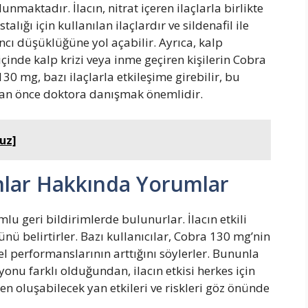
nmaktadır. İlacın, nitrat içeren ilaçlarla birlikte
alığı için kullanılan ilaçlardır ve sildenafil ile
ıncı düşüklüğüne yol açabilir. Ayrıca, kalp
y içinde kalp krizi veya inme geçiren kişilerin Cobra
 mg, bazı ilaçlarla etkileşime girebilir, bu
adan önce doktora danışmak önemlidir.
vuz]
nlar Hakkında Yorumlar
lu geri bildirimlerde bulunurlar. İlacın etkili
 belirtirler. Bazı kullanıcılar, Cobra 130 mg’nin
el performanslarının arttığını söylerler. Bununla
iyonu farklı olduğundan, ilacın etkisi herkes için
n oluşabilecek yan etkileri ve riskleri göz önünde