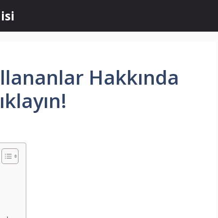
isi
llananlar Hakkında
ıklayın!