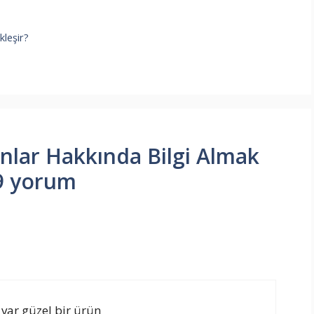
kleşir?
nlar Hakkında Bilgi Almak
 9 yorum
i var güzel bir ürün