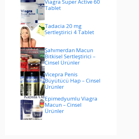
Viagra Super Active 60
Tablet
Tadacia 20 mg
Sertleştirici 4 Tablet
Şahımerdan Macun
Bitkisel Sertleştirici –
Cinsel Ürünler
Vicepra Penis
Büyütücü Hap – Cinsel
Ürünler
Epimedyumlu Viagra
Macun – Cinsel
Ürünler