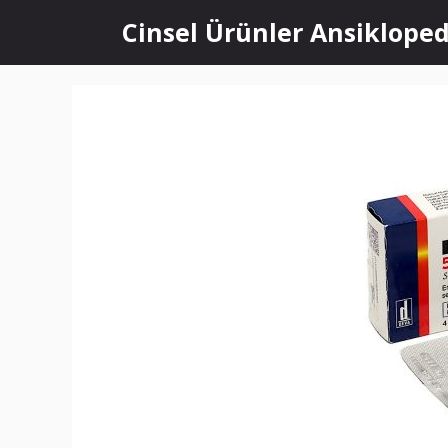
İçeriğe
Cinsel Ürünler Ansikloped
atla