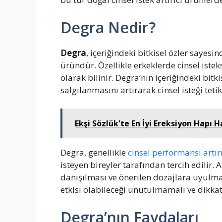
Degra Nedir?
Degra
, içeriğindeki bitkisel özler sayesind
üründür. Özellikle erkeklerde cinsel iste
olarak bilinir. Degra’nın içeriğindeki bitk
salgılanmasını artırarak cinsel isteği tetik
Ekşi Sözlük'te En İyi Ereksiyon Hapı H
Degra, genellikle
cinsel performansı artı
isteyen bireyler tarafından tercih edili
danışılması ve önerilen dozajlara uyulma
etkisi olabileceği unutulmamalı ve dikkatl
Degra’nın Faydaları