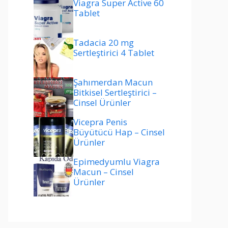
Viagra Super Active 60
Tablet
Tadacia 20 mg
Sertleştirici 4 Tablet
Şahımerdan Macun
Bitkisel Sertleştirici –
Cinsel Ürünler
Vicepra Penis
Büyütücü Hap – Cinsel
Ürünler
Epimedyumlu Viagra
Macun – Cinsel
Ürünler