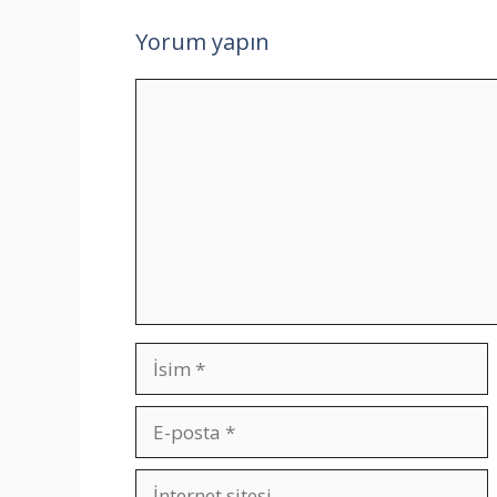
Yorum yapın
Yorum
İsim
E-
posta
İnternet