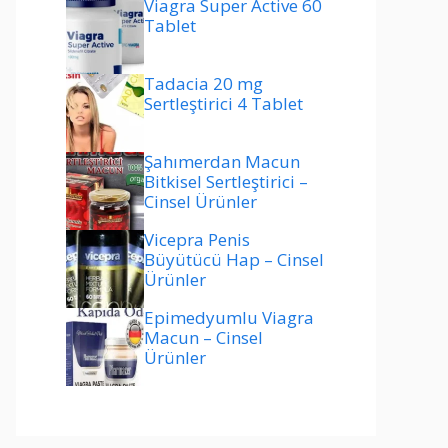
Viagra Super Active 60
Tablet
Tadacia 20 mg
Sertleştirici 4 Tablet
Şahımerdan Macun
Bitkisel Sertleştirici –
Cinsel Ürünler
Vicepra Penis
Büyütücü Hap – Cinsel
Ürünler
Epimedyumlu Viagra
Macun – Cinsel
Ürünler