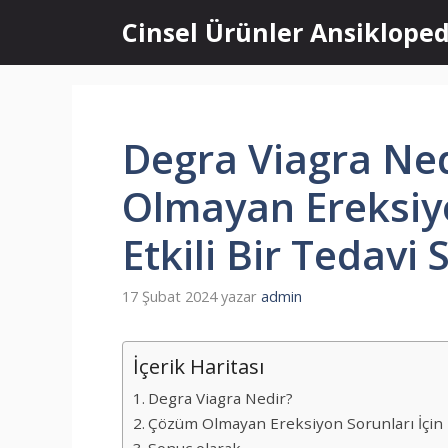
İçeriğe
Cinsel Ürünler Ansikloped
atla
Degra Viagra Ne
Olmayan Ereksiyo
Etkili Bir Tedavi
17 Şubat 2024
yazar
admin
İçerik Haritası
Degra Viagra Nedir?
Çözüm Olmayan Ereksiyon Sorunları İçin E