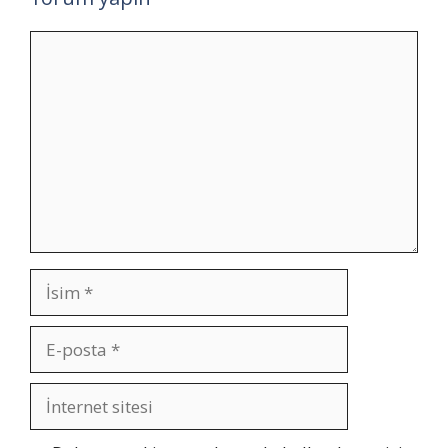
Yorum
İsim
E-
posta
İnternet
sitesi