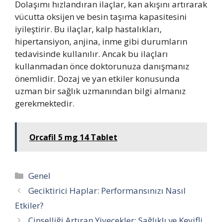
Dolaşımı hızlandıran ilaçlar, kan akışını artırarak
vücutta oksijen ve besin taşıma kapasitesini
iyileştirir. Bu ilaçlar, kalp hastalıkları,
hipertansiyon, anjina, inme gibi durumların
tedavisinde kullanılır. Ancak bu ilaçları
kullanmadan önce doktorunuza danışmanız
önemlidir. Dozaj ve yan etkiler konusunda
uzman bir sağlık uzmanından bilgi almanız
gerekmektedir.
Orcafil 5 mg 14 Tablet
Kategoriler
Genel
Geciktirici Haplar: Performansınızı Nasıl
Etkiler?
Cinselliği Artıran Yiyecekler: Sağlıklı ve Keyifli