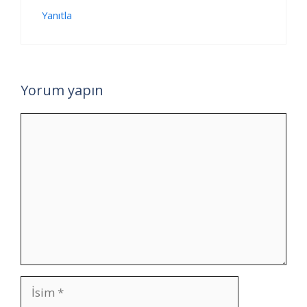
Yanıtla
Yorum yapın
Yorum
İsim