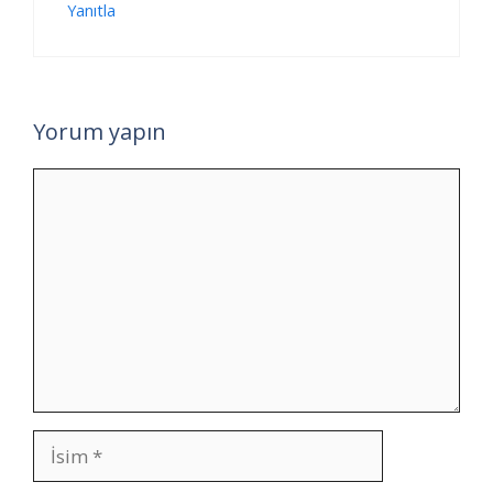
Yanıtla
Yorum yapın
Yorum
İsim