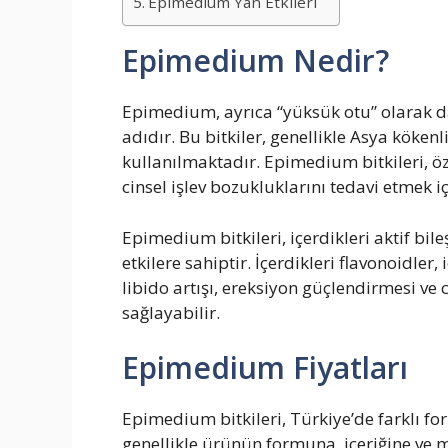
Epimedium Yan Etkileri
Epimedium Nedir?
Epimedium, ayrıca “yüksük otu” olarak da
adıdır. Bu bitkiler, genellikle Asya kökenl
kullanılmaktadır. Epimedium bitkileri, öz
cinsel işlev bozukluklarını tedavi etmek içi
Epimedium bitkileri, içerdikleri aktif bil
etkilere sahiptir. İçerdikleri flavonoidler,
libido artışı, ereksiyon güçlendirmesi ve c
sağlayabilir.
Epimedium Fiyatları
Epimedium bitkileri, Türkiye’de farklı fo
genellikle ürünün formuna, içeriğine ve m