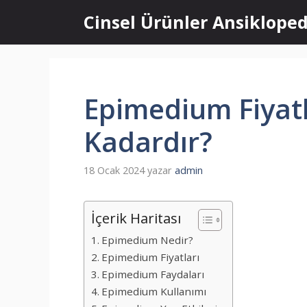
İçeriğe
Cinsel Ürünler Ansikloped
atla
Epimedium Fiyatl
Kadardır?
18 Ocak 2024
yazar
admin
İçerik Haritası
Epimedium Nedir?
Epimedium Fiyatları
Epimedium Faydaları
Epimedium Kullanımı