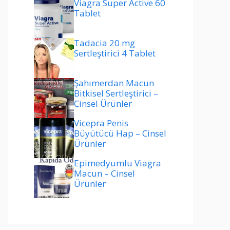
Viagra Super Active 60
Tablet
Tadacia 20 mg
Sertleştirici 4 Tablet
Şahımerdan Macun
Bitkisel Sertleştirici –
Cinsel Ürünler
Vicepra Penis
Büyütücü Hap – Cinsel
Ürünler
Epimedyumlu Viagra
Macun – Cinsel
Ürünler