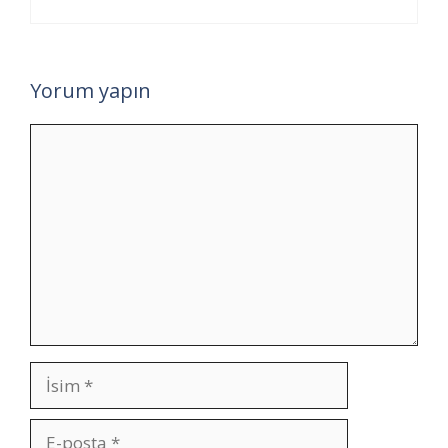
Yorum yapın
Yorum
İsim
E-