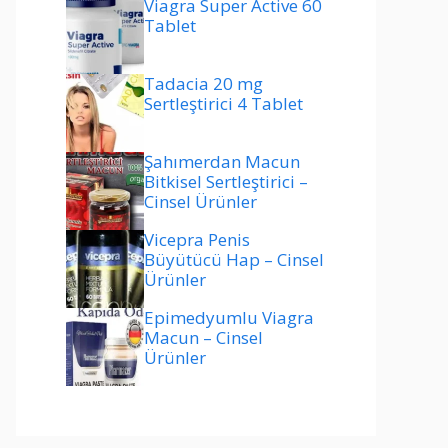
Viagra Super Active 60
Tablet
Tadacia 20 mg
Sertleştirici 4 Tablet
Şahımerdan Macun
Bitkisel Sertleştirici –
Cinsel Ürünler
Vicepra Penis
Büyütücü Hap – Cinsel
Ürünler
Epimedyumlu Viagra
Macun – Cinsel
Ürünler