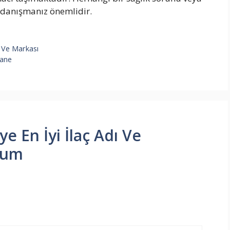
a danışmanız önemlidir.
ı Ve Markası
zane
e En İyi İlaç Adı Ve
rum