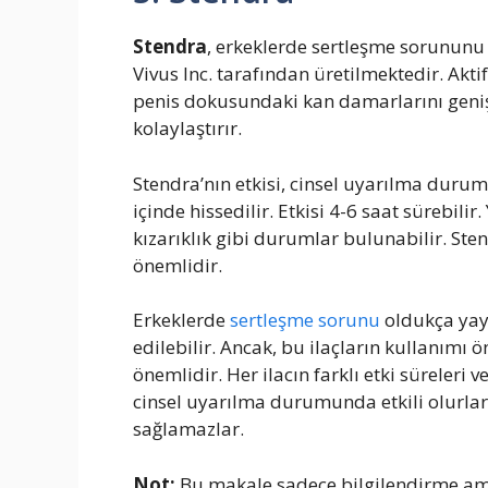
Stendra
, erkeklerde sertleşme sorununu te
Vivus Inc. tarafından üretilmektedir. Akt
penis dokusundaki kan damarlarını genişl
kolaylaştırır.
Stendra’nın etkisi, cinsel uyarılma duru
içinde hissedilir. Etkisi 4-6 saat sürebilir.
kızarıklık gibi durumlar bulunabilir. S
önemlidir.
Erkeklerde
sertleşme sorunu
oldukça yay
edilebilir. Ancak, bu ilaçların kullanımı
önemlidir. Her ilacın farklı etki süreleri v
cinsel uyarılma durumunda etkili olurlar
sağlamazlar.
Not:
Bu makale sadece bilgilendirme ama