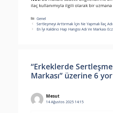
ilaç kullanımıyla ilgili olarak bir uzman
Kategoriler
Genel
Sertleşmeyi Arttırmak İçin Ne Yapmalı İlaç Ad
En İyi Kaldırıcı Hap Hangisi Adı Ve Markası Ec
“Erkeklerde Sertleşmey
Markası” üzerine 6 yo
Mesut
14 Ağustos 2025 14:15