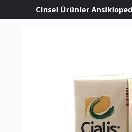
İçeriğe
Cinsel Ürünler Ansikloped
atla