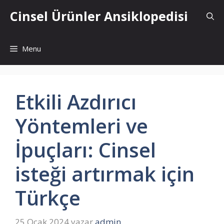
İçeriğe
Cinsel Ürünler Ansiklopedisi
atla
Menu
Etkili Azdırıcı
Yöntemleri ve
İpuçları: Cinsel
isteği artırmak için
Türkçe
25 Ocak 2024
yazar
admin