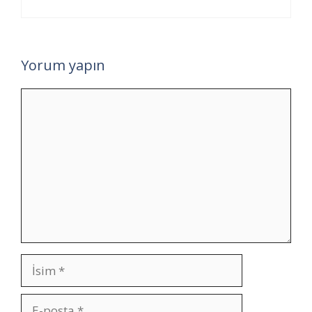
Yorum yapın
Yorum
İsim
E-