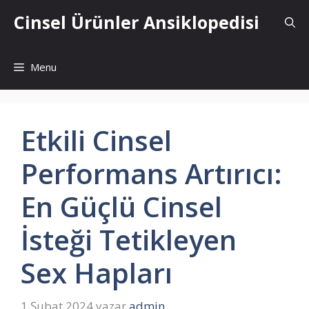
İçeriğe
Cinsel Ürünler Ansiklopedisi
atla
Menu
Etkili Cinsel
Performans Artırıcı:
En Güçlü Cinsel
İsteği Tetikleyen
Sex Hapları
1 Şubat 2024
yazar
admin