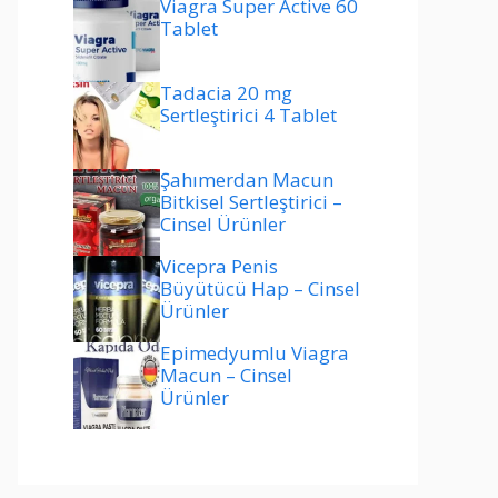
Viagra Super Active 60
Tablet
Tadacia 20 mg
Sertleştirici 4 Tablet
Şahımerdan Macun
Bitkisel Sertleştirici –
Cinsel Ürünler
Vicepra Penis
Büyütücü Hap – Cinsel
Ürünler
Epimedyumlu Viagra
Macun – Cinsel
Ürünler