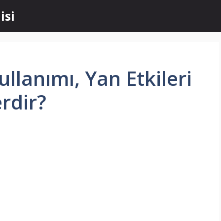
isi
llanımı, Yan Etkileri
rdir?