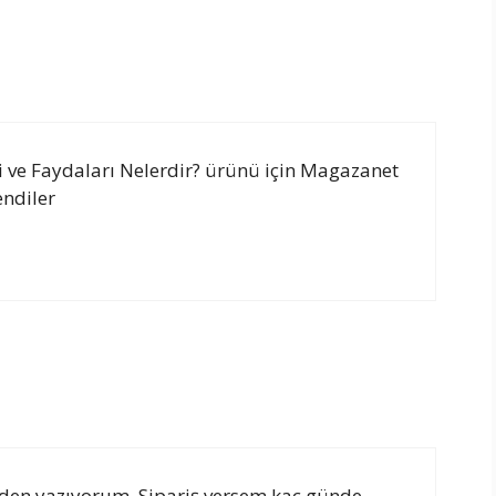
ri ve Faydaları Nelerdir? ürünü için Magazanet
endiler
en yazıyorum. Sipariş versem kaç günde