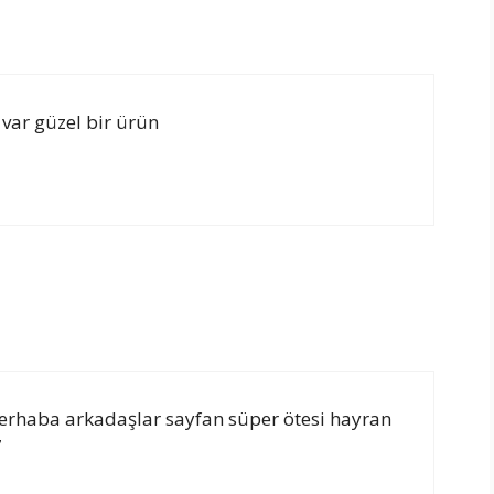
i var güzel bir ürün
haba arkadaşlar sayfan süper ötesi hayran
7