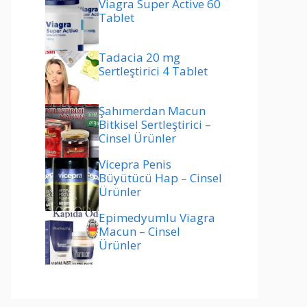
Viagra Super Active 60
Tablet
Tadacia 20 mg
Sertleştirici 4 Tablet
Şahımerdan Macun
Bitkisel Sertleştirici –
Cinsel Ürünler
Vicepra Penis
Büyütücü Hap – Cinsel
Ürünler
Epimedyumlu Viagra
Macun – Cinsel
Ürünler