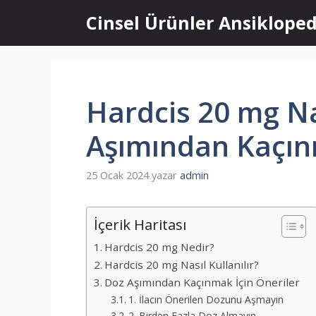
İçeriğe
Cinsel Ürünler Ansikloped
atla
Hardcis 20 mg Nas
Aşımından Kaçınm
25 Ocak 2024
yazar
admin
İçerik Haritası
Hardcis 20 mg Nedir?
Hardcis 20 mg Nasıl Kullanılır?
Doz Aşımından Kaçınmak İçin Öneriler
1. İlacın Önerilen Dozunu Aşmayın
2. Birden Fazla Doz Almayın