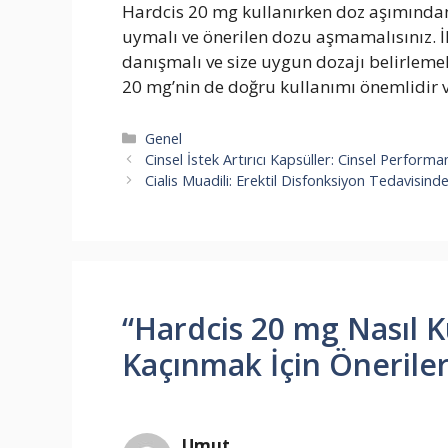
Hardcis 20 mg kullanırken doz aşımında
uymalı ve önerilen dozu aşmamalısınız.
danışmalı ve size uygun dozajı belirlemel
20 mg’nin de doğru kullanımı önemlidir ve
Kategoriler
Genel
Cinsel İstek Artırıcı Kapsüller: Cinsel Performan
Cialis Muadili: Erektil Disfonksiyon Tedavisinde 
“Hardcis 20 mg Nasıl K
Kaçınmak İçin Önerile
Umut