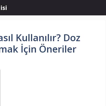
isi
ıl Kullanılır? Doz
ak İçin Öneriler