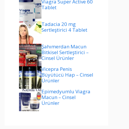
Viagra Super Active 60
Tablet
Tadacia 20 mg
Sertleştirici 4 Tablet
Şahımerdan Macun
Bitkisel Sertleştirici –
Cinsel Ürünler
Vicepra Penis
Büyütücü Hap – Cinsel
Ürünler
Epimedyumlu Viagra
Macun – Cinsel
Ürünler