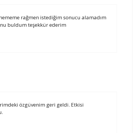
p denememe rağmen istediğim sonucu alamadım
bunu buldum teşekkür ederim
erimdeki özgüvenim geri geldi. Etkisi
u.