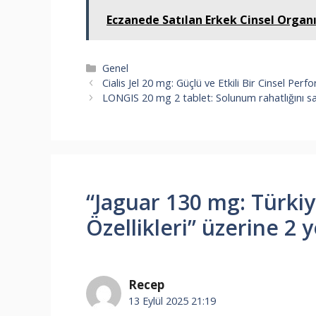
Eczanede Satılan Erkek Cinsel Organını
Kategoriler
Genel
Cialis Jel 20 mg: Güçlü ve Etkili Bir Cinsel Perf
LONGIS 20 mg 2 tablet: Solunum rahatlığını sağl
“Jaguar 130 mg: Türkiye
Özellikleri” üzerine 2
Recep
13 Eylül 2025 21:19