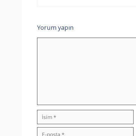
Yorum yapın
Yorum
İsim
E-