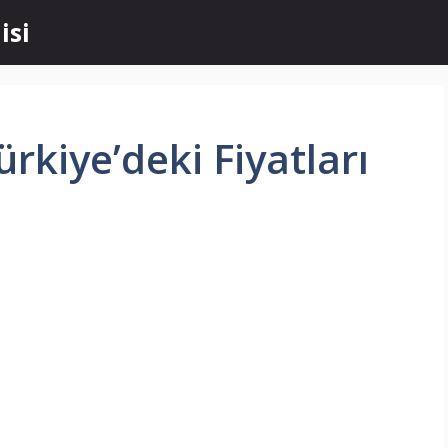
isi
rkiye’deki Fiyatları