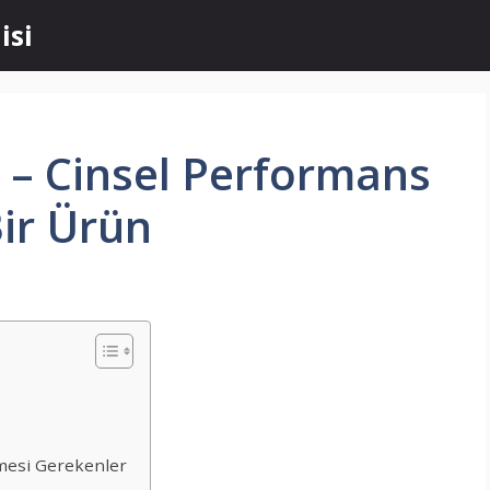
isi
l – Cinsel Performans
 Bir Ürün
lmesi Gerekenler