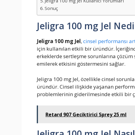
Jeligra 100 mg Jel Kullanıcı Yorumları
Sonuç
Jeligra 100 mg Jel Nedi
Jeligra 100 mg Jel
,
cinsel performansı a
için kullanılan etkili bir üründür. İçeriğ
erkeklerde sertleşme sorunlarına çözüm su
emilerek etkisini göstermesini sağlar.
Jeligra 100 mg Jel, özellikle cinsel sorunl
üründür. Cinsel ilişkide yaşanan perform
problemlerinin giderilmesinde etkili bir
Retard 907 Geciktirici Sprey 25 ml
Jeligra 100 mg Jel Nasıl