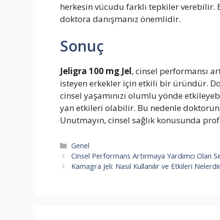
herkesin vücudu farklı tepkiler verebili
doktora danışmanız önemlidir.
Sonuç
Jeligra 100 mg Jel
, cinsel performansı a
isteyen erkekler için etkili bir üründür. D
cinsel yaşamınızı olumlu yönde etkileyebil
yan etkileri olabilir. Bu nedenle doktor
Unutmayın, cinsel sağlık konusunda prof
Kategoriler
Genel
Cinsel Performans Artırmaya Yardımcı Olan Ser
Kamagra Jeli: Nasıl Kullanılır ve Etkileri Nelerdi