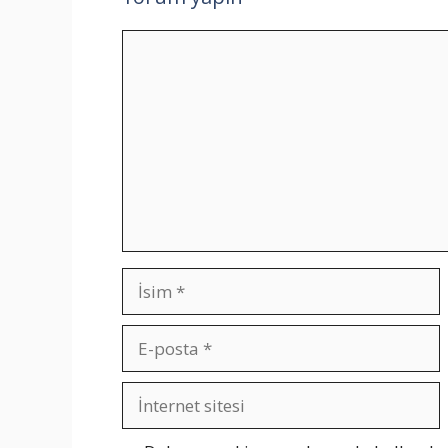
Yorum
İsim
E-
posta
İnternet
sitesi