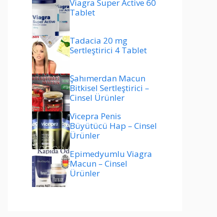
Viagra Super Active 60
Tablet
Tadacia 20 mg
Sertleştirici 4 Tablet
Şahımerdan Macun
Bitkisel Sertleştirici –
Cinsel Ürünler
Vicepra Penis
Büyütücü Hap – Cinsel
Ürünler
Epimedyumlu Viagra
Macun – Cinsel
Ürünler