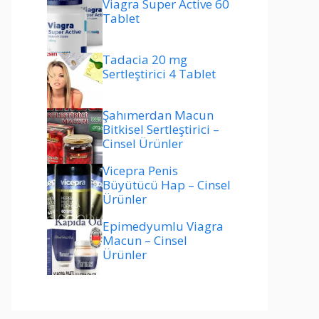
Viagra Super Active 60
Tablet
Tadacia 20 mg
Sertleştirici 4 Tablet
Şahımerdan Macun
Bitkisel Sertleştirici –
Cinsel Ürünler
Vicepra Penis
Büyütücü Hap – Cinsel
Ürünler
Epimedyumlu Viagra
Macun – Cinsel
Ürünler