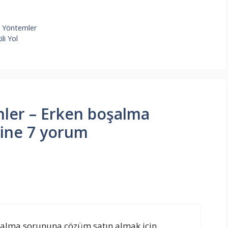
n Yöntemler
li Yol
rünler – Erken boşalma
ine 7 yorum
boşalma sorununa çözüm satın almak için