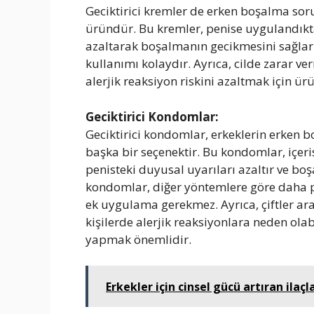
Geciktirici kremler de erken boşalma sor
üründür. Bu kremler, penise uygulandıktan
azaltarak boşalmanın gecikmesini sağlar. Ge
kullanımı kolaydır. Ayrıca, cilde zarar ve
alerjik reaksiyon riskini azaltmak için 
Geciktirici Kondomlar:
Geciktirici kondomlar, erkeklerin erken b
başka bir seçenektir. Bu kondomlar, içer
penisteki duyusal uyarıları azaltır ve boş
kondomlar, diğer yöntemlere göre daha pr
ek uygulama gerekmez. Ayrıca, çiftler aras
kişilerde alerjik reaksiyonlara neden ola
yapmak önemlidir.
Erkekler için cinsel gücü artıran ilaçl