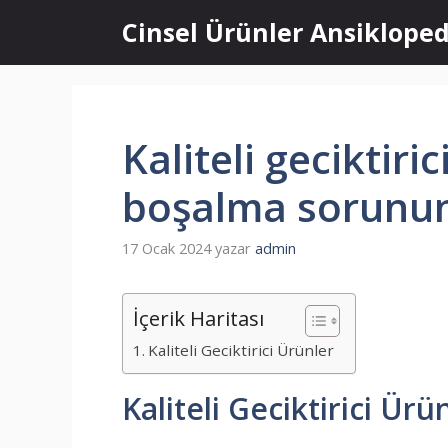
İçeriğe
Cinsel Ürünler Ansikloped
atla
Kaliteli geciktiri
boşalma sorunu
17 Ocak 2024
yazar
admin
İçerik Haritası
Kaliteli Geciktirici Ürünler
Kaliteli Geciktirici Ürü