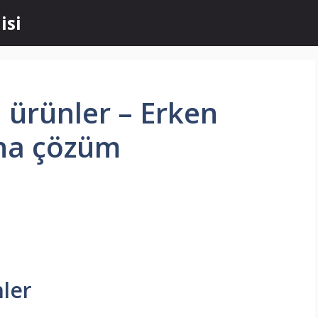
isi
ci ürünler – Erken
na çözüm
nler