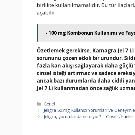
birlikte kullanılmamalıdır. Bu tür ilaçla
açabilir.
- 100 mg Kombonun Kullanımı ve Fayd
Özetlemek gerekirse, Kamagra Jel 7 Li e
sorununu çözen etkili bir üründür. Sild
fazla kan akışı sağlayarak daha güçlü 
cinsel isteği artırmaz ve sadece ereksiyo
ancak bazı durumlarda daha ciddi yan 
Jel 7 Li kullanmadan önce sağlık uzma
Kategoriler
Genel
Jeligra 50 mg Kullanıcı Yorumları ve Deneyimle
Jeligra, yorumlarda ne diyor? – Cinsel Ürünler