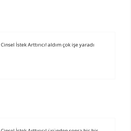
Cinsel İstek Arttırıcı! aldım çok işe yaradı
 Cinsel İstek Arttırıcı! üründen sonra hiç bir