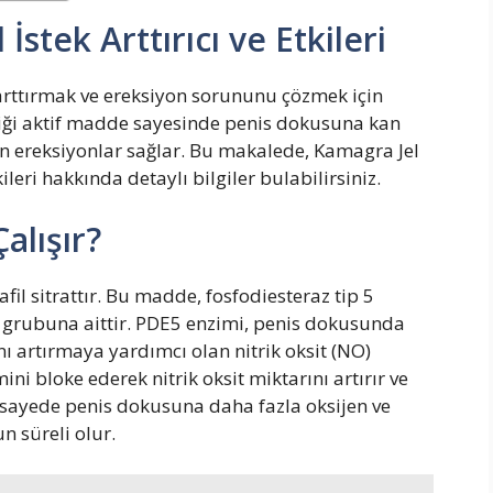
İstek Arttırıcı ve Etkileri
i arttırmak ve ereksiyon sorununu çözmek için
erdiği aktif madde sayesinde penis dokusuna kan
en ereksiyonlar sağlar. Bu makalede, Kamagra Jel
kileri hakkında detaylı bilgiler bulabilirsiniz.
alışır?
fil sitrattır. Bu madde, fosfodiesteraz tip 5
laç grubuna aittir. PDE5 enzimi, penis dokusunda
ı artırmaya yardımcı olan nitrik oksit (NO)
ini bloke ederek nitrik oksit miktarını artırır ve
u sayede penis dokusuna daha fazla oksijen ve
n süreli olur.