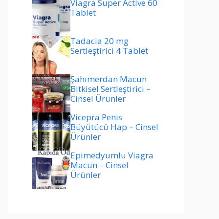
Viagra Super Active 60
Tablet
Tadacia 20 mg
Sertleştirici 4 Tablet
Şahımerdan Macun
Bitkisel Sertleştirici –
Cinsel Ürünler
Vicepra Penis
Büyütücü Hap – Cinsel
Ürünler
Epimedyumlu Viagra
Macun – Cinsel
Ürünler