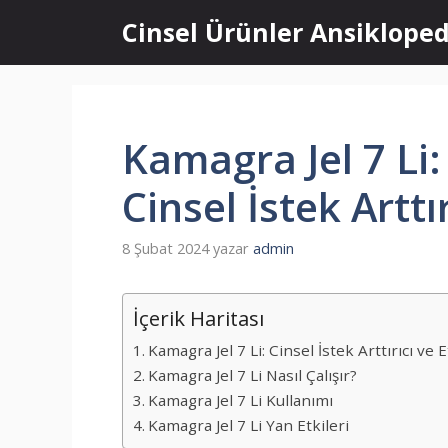
İçeriğe
Cinsel Ürünler Ansikloped
atla
Kamagra Jel 7 Li:
Cinsel İstek Arttır
8 Şubat 2024
yazar
admin
İçerik Haritası
Kamagra Jel 7 Li: Cinsel İstek Arttırıcı ve E
Kamagra Jel 7 Li Nasıl Çalışır?
Kamagra Jel 7 Li Kullanımı
Kamagra Jel 7 Li Yan Etkileri