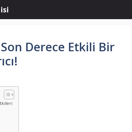
isi
 Son Derece Etkili Bir
ıcı!
tkileri