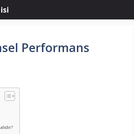
isi
nsel Performans
alıdır?