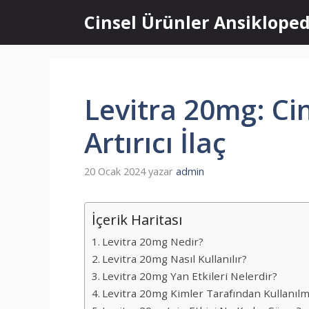
İçeriğe
Cinsel Ürünler Ansikloped
atla
Levitra 20mg: Ci
Artırıcı İlaç
20 Ocak 2024
yazar
admin
İçerik Haritası
Levitra 20mg Nedir?
Levitra 20mg Nasıl Kullanılır?
Levitra 20mg Yan Etkileri Nelerdir?
Levitra 20mg Kimler Tarafından Kullanılm