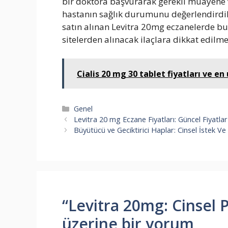
bir doktora başvurarak gerekli muayene v
hastanın sağlık durumunu değerlendirdik
satın alınan Levitra 20mg eczanelerde bul
sitelerden alınacak ilaçlara dikkat edilm
Cialis 20 mg 30 tablet fiyatları ve en
Kategoriler
Genel
Levitra 20 mg Eczane Fiyatları: Güncel Fiyatlar 
Büyütücü ve Geciktirici Haplar: Cinsel İstek Ve
“Levitra 20mg: Cinsel P
üzerine bir yorum