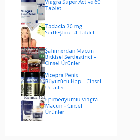
Viagra Super Active 60
Tablet
Tadacia 20 mg
Sertleştirici 4 Tablet
Şahımerdan Macun
Bitkisel Sertleştirici –
Cinsel Ürünler
Vicepra Penis
Büyütücü Hap – Cinsel
Ürünler
Epimedyumlu Viagra
Macun – Cinsel
Ürünler