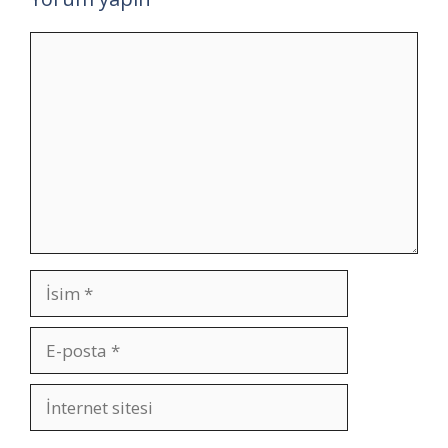
Yorum
İsim
E-
posta
İnternet
sitesi