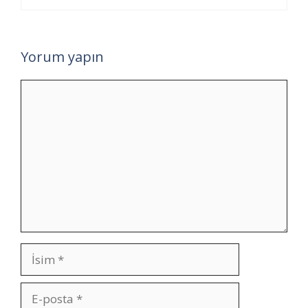
Yorum yapın
Yorum
İsim
E-
posta