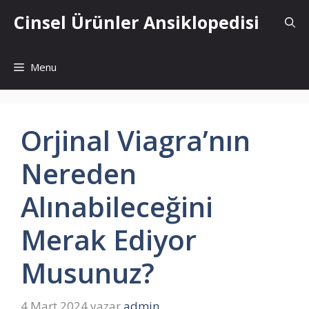
İçeriğe
Cinsel Ürünler Ansiklopedisi
atla
Menu
Orjinal Viagra’nın
Nereden
Alınabileceğini
Merak Ediyor
Musunuz?
4 Mart 2024
yazar
admin