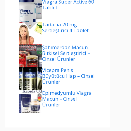
Viagra Super Active 60
Tablet
Tadacia 20 mg
Sertleştirici 4 Tablet
Şahımerdan Macun
Bitkisel Sertleştirici –
Cinsel Ürünler
Vicepra Penis
Büyütücü Hap – Cinsel
Ürünler
Epimedyumlu Viagra
Macun – Cinsel
Ürünler