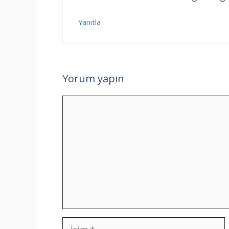
Yanıtla
Yorum yapın
Yorum
İsim