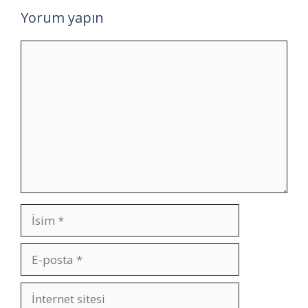
Yorum yapın
Yorum
İsim
E-
posta
İnternet
sitesi