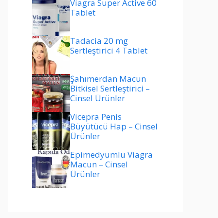
Viagra Super Active 60
Tablet
Tadacia 20 mg
Sertleştirici 4 Tablet
Şahımerdan Macun
Bitkisel Sertleştirici –
Cinsel Ürünler
Vicepra Penis
Büyütücü Hap – Cinsel
Ürünler
Epimedyumlu Viagra
Macun – Cinsel
Ürünler