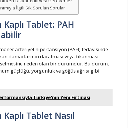
anırken Dikkat Edilmesi Gerekenler
mıyla İlgili Sık Sorulan Sorular
 Kaplı Tablet: PAH
abilir
moner arteriyel hipertansiyon (PAH) tedavisinde
ki kan damarlarının daralması veya tıkanması
ükselmesine neden olan bir durumdur. Bu durum,
lunum güçlüğü, yorgunluk ve göğüs ağrısı gibi
rformansıyla Türkiye'nin Yeni Fırtınası
Kaplı Tablet Nasıl