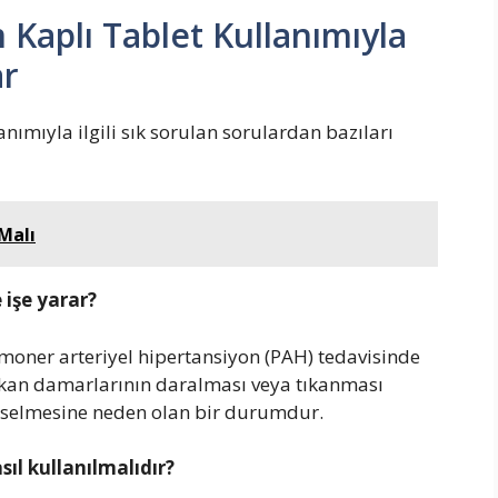
Kaplı Tablet Kullanımıyla
ar
ımıyla ilgili sık sorulan sorulardan bazıları
 Malı
 işe yarar?
moner arteriyel hipertansiyon (PAH) tedavisinde
ki kan damarlarının daralması veya tıkanması
kselmesine neden olan bir durumdur.
ıl kullanılmalıdır?