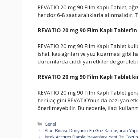
REVATIO 20 mg 90 Film Kaplı Tablet, ağız y
her doz 6-8 saat aralıklarla alınmalıdır.
REVATIO 20 mg 90 Film Kaplı Tablet’in y
REVATIO 20 mg 90 Film Kaplı Tablet kulla
ishal, kas ağrıları ve yüz kızarması gibi ha
durumlarda ciddi yan etkiler de görülebil
REVATIO 20 mg 90 Film Kaplı Tablet ki
REVATIO 20 mg 90 Film Kaplı Tablet genell
her ilaç gibi REVATIO’nun da bazı yan etk
önerilmeyebilir. Bu nedenle, ilacı kulla
Kategoriler
Genel
Altın Binası: Dünyanın En Göz Kamaştıran Yapı
İstek Arttırıcı Damla: bayanlara Yeni Bir Çözü