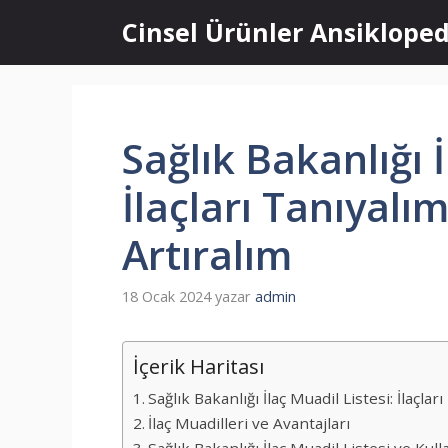
İçeriğe
Cinsel Ürünler Ansikloped
atla
Sağlık Bakanlığı İ
İlaçları Tanıyalı
Artıralım
18 Ocak 2024
yazar
admin
İçerik Haritası
Sağlık Bakanlığı İlaç Muadil Listesi: İlaçla
İlaç Muadilleri ve Avantajları