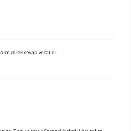
dım direk cevap verdiler.
İlaçları Tanıyalım ve Seçeneklerimizi Artıralım