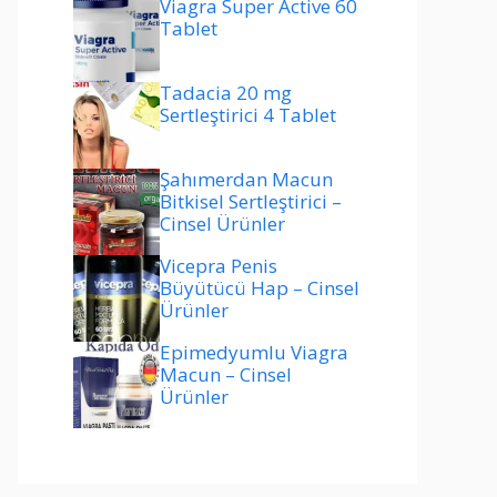
Viagra Super Active 60
Tablet
Tadacia 20 mg
Sertleştirici 4 Tablet
Şahımerdan Macun
Bitkisel Sertleştirici –
Cinsel Ürünler
Vicepra Penis
Büyütücü Hap – Cinsel
Ürünler
Epimedyumlu Viagra
Macun – Cinsel
Ürünler