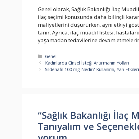
Genel olarak, Sağlık Bakanlığı İlaç Muadil
ilaç seçimi konusunda daha bilinçli kararl
maliyetlerini düşürürken, aynı etkiyi gös
tanır. Ayrıca, ilaç muadil listesi, hastala
yaşamadan tedavilerine devam etmelerini
Kategoriler
Genel
Kadınlarda Cinsel İsteği Artırmanın Yolları
Sildenafil 100 mg Nedir? Kullanımı, Yan Etkiler
“Sağlık Bakanlığı İlaç Mu
Tanıyalım ve Seçenekle
yorum