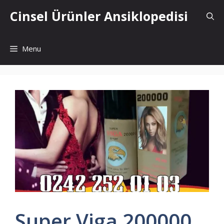
İçeriğe
Cinsel Ürünler Ansiklopedisi
atla
Menu
Super Viga 200000