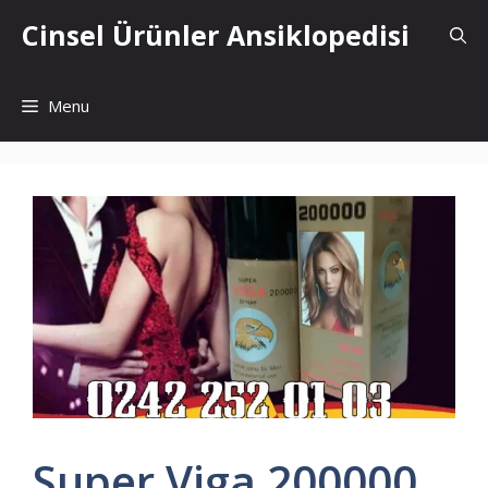
İçeriğe
Cinsel Ürünler Ansiklopedisi
atla
Menu
Super Viga 200000