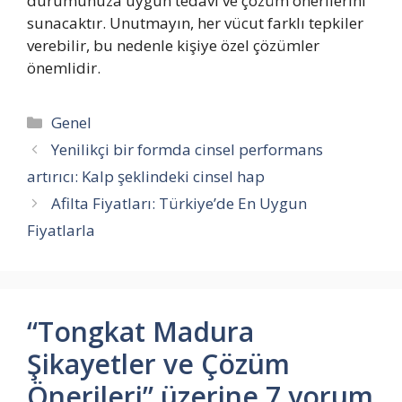
durumunuza uygun tedavi ve çözüm önerilerini
sunacaktır. Unutmayın, her vücut farklı tepkiler
verebilir, bu nedenle kişiye özel çözümler
önemlidir.
Kategoriler
Genel
Yenilikçi bir formda cinsel performans
artırıcı: Kalp şeklindeki cinsel hap
Afilta Fiyatları: Türkiye’de En Uygun
Fiyatlarla
“Tongkat Madura
Şikayetler ve Çözüm
Önerileri” üzerine 7 yorum