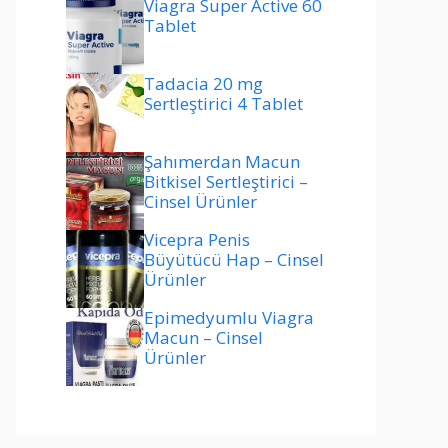
Viagra Super Active 60
Tablet
Tadacia 20 mg
Sertleştirici 4 Tablet
Şahımerdan Macun
Bitkisel Sertleştirici –
Cinsel Ürünler
Vicepra Penis
Büyütücü Hap – Cinsel
Ürünler
Epimedyumlu Viagra
Macun – Cinsel
Ürünler