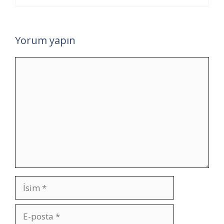
Yorum yapın
Yorum
İsim
E-
posta