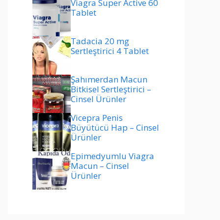
Viagra Super Active 60
Tablet
Tadacia 20 mg
Sertleştirici 4 Tablet
Şahımerdan Macun
Bitkisel Sertleştirici –
Cinsel Ürünler
Vicepra Penis
Büyütücü Hap – Cinsel
Ürünler
Epimedyumlu Viagra
Macun – Cinsel
Ürünler