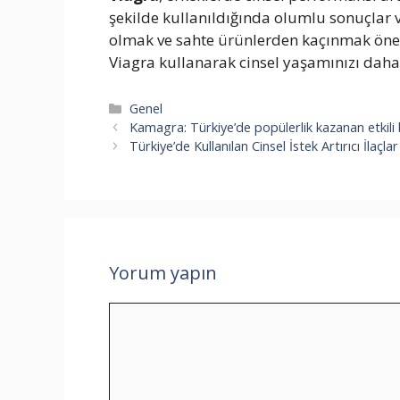
şekilde kullanıldığında olumlu sonuçlar ve
olmak ve sahte ürünlerden kaçınmak önem
Viagra kullanarak cinsel yaşamınızı daha ke
Kategoriler
Genel
Kamagra: Türkiye’de popülerlik kazanan etkili b
Türkiye’de Kullanılan Cinsel İstek Artırıcı İlaçlar
Yorum yapın
Yorum