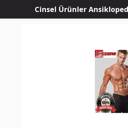
İçeriğe
Cinsel Ürünler Ansikloped
atla