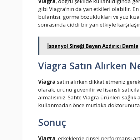
Viagra
, doğru şekilde kullanıldığında gen
gibi Viagra’nın da yan etkileri olabilir. E
bulantısı, görme bozuklukları ve yüz kıza
sonrasında ciddi bir yan etkiyle karşıla
İspanyol Sineği Bayan Azdırıcı Damla
Viagra Satın Alırken N
Viagra
satın alırken dikkat etmeniz gere
olarak, ürünü güvenilir ve lisanslı satıcıl
almalısınız. Sahte Viagra ürünleri sağlık a
kullanmadan önce mutlaka doktorunuza d
Sonuç
Viagra
, erkeklerde cinsel performansı art