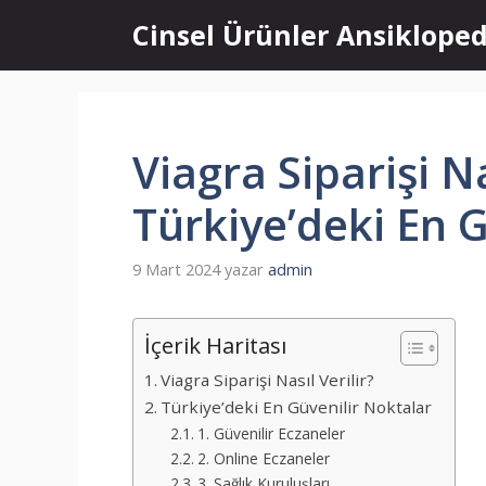
İçeriğe
Cinsel Ürünler Ansikloped
atla
Viagra Siparişi Na
Türkiye’deki En 
9 Mart 2024
yazar
admin
İçerik Haritası
Viagra Siparişi Nasıl Verilir?
Türkiye’deki En Güvenilir Noktalar
1. Güvenilir Eczaneler
2. Online Eczaneler
3. Sağlık Kuruluşları