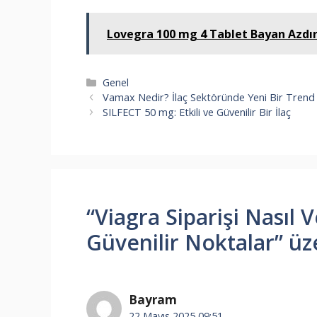
Lovegra 100 mg 4 Tablet Bayan Azdır
Kategoriler
Genel
Vamax Nedir? İlaç Sektöründe Yeni Bir Trend
SILFECT 50 mg: Etkili ve Güvenilir Bir İlaç
“Viagra Siparişi Nasıl V
Güvenilir Noktalar” ü
Bayram
22 Mayıs 2025 09:51