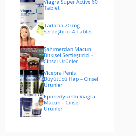
Viagra Super Active 60
Tablet
Tadacia 20 mg
Sertleştirici 4 Tablet
Şahımerdan Macun
Bitkisel Sertleştirici –
Cinsel Ürünler
Vicepra Penis
Büyütücü Hap – Cinsel
Ürünler
Epimedyumlu Viagra
Macun – Cinsel
Ürünler