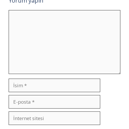
Yorum yapın
Yorum
İsim
E-
posta
İnternet
sitesi