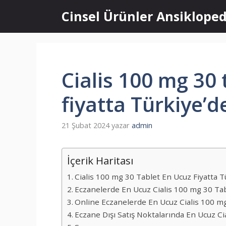
İçeriğe
Cinsel Ürünler Ansikloped
atla
Cialis 100 mg 30 
fiyatta Türkiye’
21 Şubat 2024
yazar
admin
İçerik Haritası
Cialis 100 mg 30 Tablet En Ucuz Fiyatta 
Eczanelerde En Ucuz Cialis 100 mg 30 Ta
Online Eczanelerde En Ucuz Cialis 100 m
Eczane Dışı Satış Noktalarında En Ucuz C