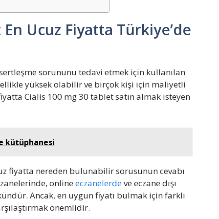
t En Ucuz Fiyatta Türkiye’de
 sertleşme sorununu tedavi etmek için kullanılan
nellikle yüksek olabilir ve birçok kişi için maliyetli
fiyatta Cialis 100 mg 30 tablet satın almak isteyen
me kütüphanesi
uz fiyatta nereden bulunabilir sorusunun cevabı
czanelerinde, online
eczanelerde
ve eczane dışı
ndür. Ancak, en uygun fiyatı bulmak için farklı
arşılaştırmak önemlidir.