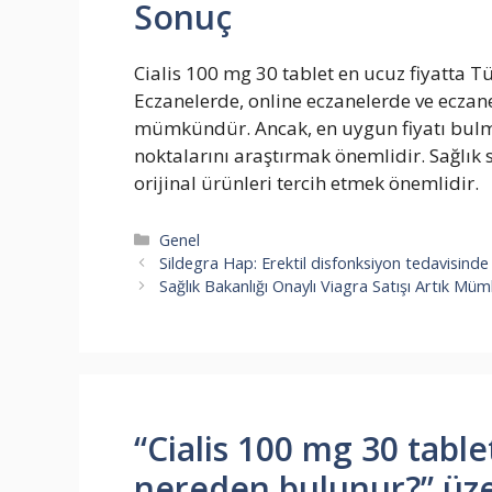
Sonuç
Cialis 100 mg 30 tablet en ucuz fiyatta Tü
Eczanelerde, online eczanelerde ve eczane
mümkündür. Ancak, en uygun fiyatı bulmak 
noktalarını araştırmak önemlidir. Sağlık 
orijinal ürünleri tercih etmek önemlidir.
Kategoriler
Genel
Sildegra Hap: Erektil disfonksiyon tedavisinde ku
Sağlık Bakanlığı Onaylı Viagra Satışı Artık Müm
“Cialis 100 mg 30 table
nereden bulunur?” üz