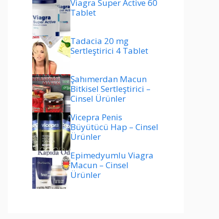
Viagra Super Active 60
Tablet
Tadacia 20 mg
Sertleştirici 4 Tablet
Şahımerdan Macun
Bitkisel Sertleştirici –
Cinsel Ürünler
Vicepra Penis
Büyütücü Hap – Cinsel
Ürünler
Epimedyumlu Viagra
Macun – Cinsel
Ürünler