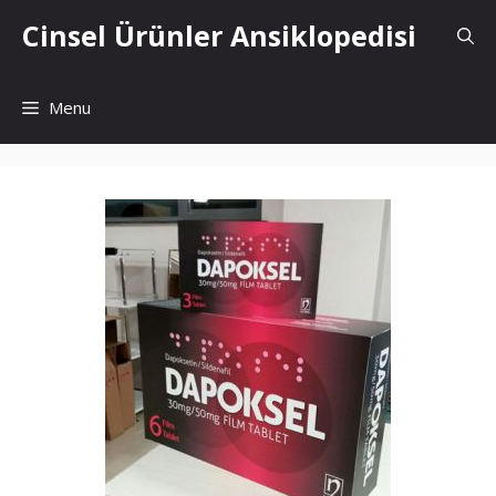
İçeriğe
Cinsel Ürünler Ansiklopedisi
atla
Menu