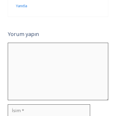
Yanıtla
Yorum yapın
Yorum
İsim