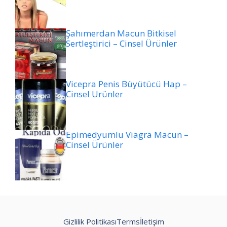
Şahımerdan Macun Bitkisel
Sertleştirici – Cinsel Ürünler
Vicepra Penis Büyütücü Hap –
Cinsel Ürünler
Epimedyumlu Viagra Macun –
Cinsel Ürünler
Gizlilik Politikası
Terms
İletişim