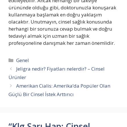
etkileyebilir. Ancak herhangi bir takviye
ürününde olduğu gibi, doktorunuzla konuşarak
kullanmaya başlamak en doğru yaklaşım
olacaktır. Unutmayın, cinsel sağlık konusunda
herhangi bir sorunuza cevap bulmak ve doğru
tedaviyi almak için uzman bir sağlık
profesyoneline danışmak her zaman önemlidir.
Kategoriler
Genel
Jeligra nedir? Fiyatları nelerdir? – Cinsel
Ürünler
Amerikan Cialis: Amerika’da Popüler Olan
Güçlü Bir Cinsel İstek Arttırıcı
“Klg Sarı Hap: Cinsel