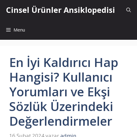
İçeriğe
Cinsel Ürünler Ansiklopedisi
atla
Menu
En İyi Kaldırıcı Hap
Hangisi? Kullanıcı
Yorumları ve Ekşi
Sözlük Üzerindeki
Değerlendirmeler
16 Şubat 2024
yazar
admin