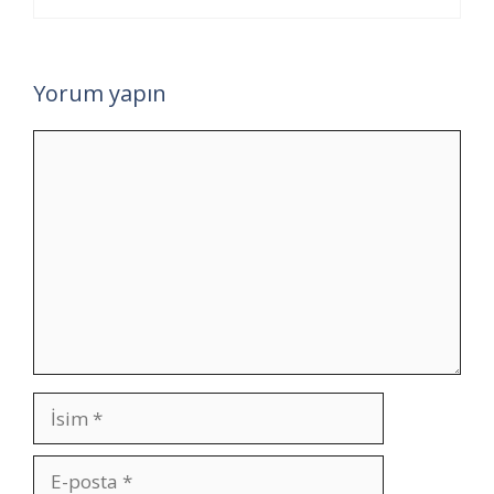
Yorum yapın
Yorum
İsim
E-